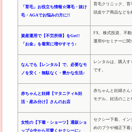
育毛クリニック、育
「育毛」お役立ち情報☆薄毛・抜け
頭皮ケア商品などを
毛・AGAでお悩みの方に!!
FX、株式投資、不
資産運用で【不労所得】をGet!!
運用やセミナーに関
「お金」を着実に増やすそう♪
レンタルは、購入す
なんでも【レンタル】で、必要なモ
です。
ノを安く・無駄なく・豊かな生活♪
赤ちゃんと妊婦さん
赤ちゃんと妊婦【マタニティ&妊
モデル、妊活のことな
活・産み分け】さんのお店
セクシー下着、イン
女性の【下着・ショーツ】通販ショ
めのブラや補正下着
ップ☆中から可愛くセクシーに♪