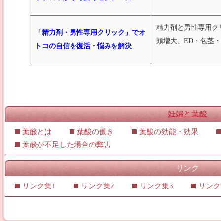
精力剤と男性専用ク
「精力剤・男性専用クリック」でオ
頭増大、ED・包茎
トコの自信を復活・悩みを解決
妊婦と葉酸
葉酸とは
葉酸の働き
葉酸の効能・効果
葉酸が不足した場合の弊害
リンク
リンク集1
リンク集2
リンク集3
リンク