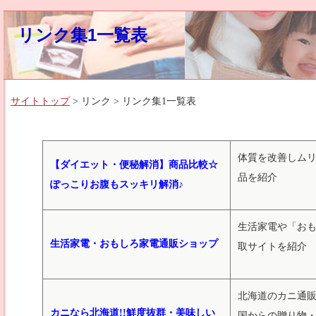
リンク集1一覧表
サイトトップ
> リンク > リンク集1一覧表
体質を改善しム
【ダイエット・便秘解消】商品比較☆
品を紹介
ぽっこりお腹もスッキリ解消♪
生活家電や「お
生活家電・おもしろ家電通販ショップ
取サイトを紹介
北海道のカニ通
カニなら北海道!!鮮度抜群・美味しい
国からの贈り物