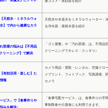
肌の『美魔女』にチャレ
液コスメ・美顔器を紹介
【天然水・ミネラルウォ
天然水や水道水をミネラルウォーター・
水】で内から健康なカラ
る浄水器・蒸留水器を紹介
「ゴミ屋敷」や「汚れ部屋」は、不用品
れ部屋の悩みは【不用品
クリーニングでキレス・スッキリ♪
クリーニング】で解決
カメラ用品・買取・レンタル、空撮ドロ
【有効活用・楽しむ】た
メプリント、フォトブック、写真講座、
情報
カメラ
「食事宅配サービス」は、食事作りの手
ービス」で【食事作りや
事制限食や介護食にも利用できます。
悩みを解決♪