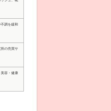
バッシュ、靴
や不調を緩和
電所の売買サ
う美容・健康