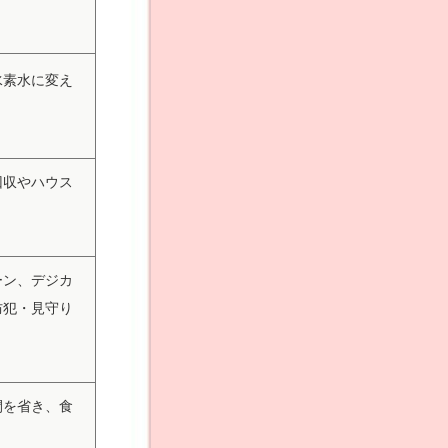
水素水に変え
回収やハウス
ーン、デジカ
防犯・見守り
間を省き、食