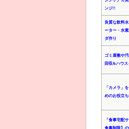
ングケア☆美
ンジ!!
良質な飲料水
ーター・水素
ダ作り
ゴミ屋敷や汚
回収&ハウス
「カメラ」を
めのお役立ち
「食事宅配サ
食事制限】の