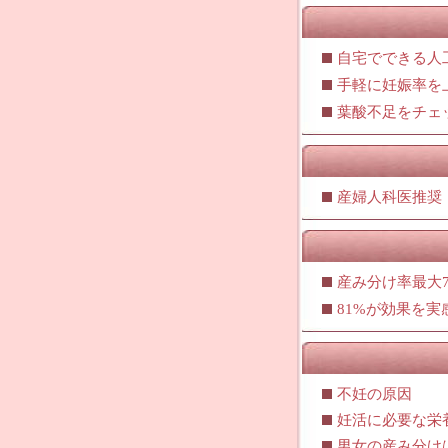
自宅でできる人
手軽に妊娠率を
葉酸不足をチェ
産婦人科医推奨
産み分け率最大7
81%が効果を
不妊の原因
妊活に必要な栄
男女の産み分け