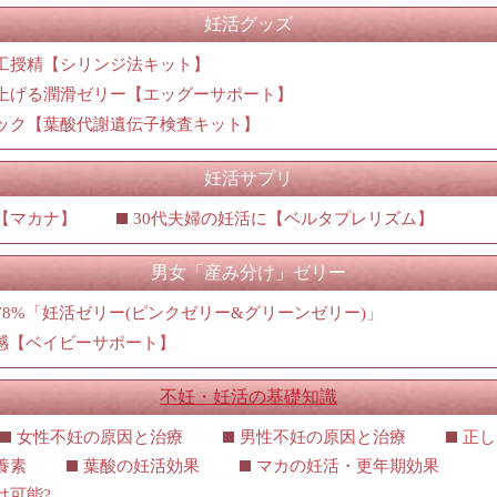
妊活グッズ
工授精【シリンジ法キット】
上げる潤滑ゼリー【エッグーサポート】
ック【葉酸代謝遺伝子検査キット】
妊活サプリ
【マカナ】
30代夫婦の妊活に【ベルタプレリズム】
男女「産み分け」ゼリー
8%「妊活ゼリー(ピンクゼリー&グリーンゼリー)」
実感【ベイビーサポート】
不妊・妊活の基礎知識
女性不妊の原因と治療
男性不妊の原因と治療
正し
養素
葉酸の妊活効果
マカの妊活・更年期効果
は可能?