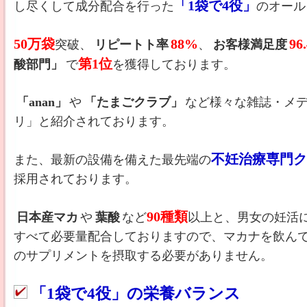
「1袋で4役」
し尽くして成分配合を行った
のオール
50万袋
88%
96
突破、
リピートト率
、
お客様満足度
第1位
酸部門」
で
を獲得しております。
「anan」
や
「たまごクラブ」
など様々な雑誌・メデ
リ」と紹介されております。
不妊治療専門ク
また、最新の設備を備えた最先端の
採用されております。
90種類
日本産マカ
や
葉酸
など
以上と、男女の妊活
すべて必要量配合しておりますので、マカナを飲ん
のサプリメントを摂取する必要がありません。
「1袋で4役」の栄養バランス