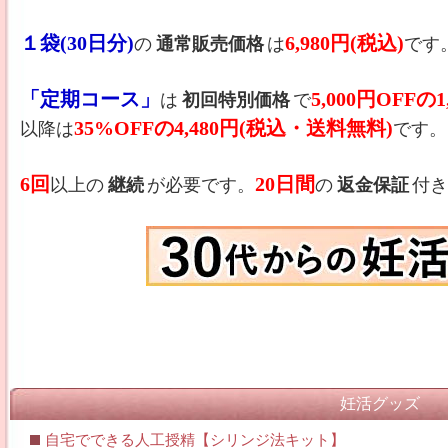
１袋(30日分)
6,980円(税込)
の
通常販売価格
は
です
「定期コース」
5,000円OFF
は
初回特別価格
で
35%OFFの4,480円(税込・送料無料)
以降は
です。
6回
20日間
以上の
継続
が必要です。
の
返金保証
付
妊活グッズ
自宅でできる人工授精【シリンジ法キット】