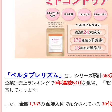
「ベルタプレリズム」
56
は、
シリーズ累計
9年連続NO1
企業別売上ランキングで
を獲得、
「モ
賞しております。
1,337
30
また、
全国
の
産婦人科
で紹介されている