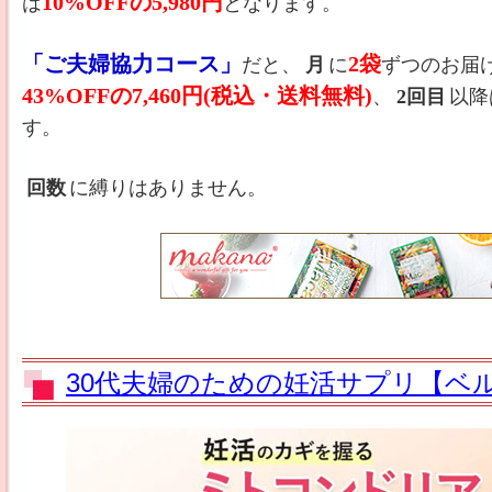
10%OFFの5,980円
は
となります。
「ご夫婦協力コース」
2袋
だと、
月
に
ずつのお届
43%OFFの7,460円(税込・送料無料)
、
2回目
以降
す。
回数
に縛りはありません。
30代夫婦のための妊活サプリ【ベ