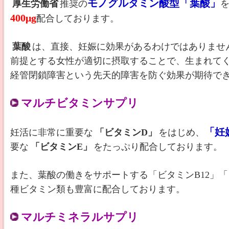
モノグルタミン酸型「葉酸」
厚生労働省
推奨の
400μg
配合しております。
葉酸
は、直接、妊娠に効果があるわけではありませ
前提とする女性が適切に摂取することで、生まれて
経管閉鎖障害という先天的障害を防ぐ効果が期待で
マルチビタミンサプリ
「妊
妊活に非常に重要な
「ビタミンD」
をはじめ、
要な
「ビタミンE」
をたっぷり配合しております。
また、葉酸の働きをサポートする「ビタミンB12」「
種ビタミン類も豊富に配合しております。
マルチミネラルサプリ