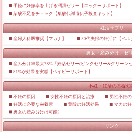
手軽に妊娠率を上げる潤滑ゼリー【エッグーサポート】
葉酸不足をチェック【葉酸代謝遺伝子検査キット】
妊活サプリ
産婦人科医推奨【マカナ】
30代夫婦の妊活に【ベル
男女「産み分け」ゼ
産み分け率最大78%「妊活ゼリー(ピンクゼリー&グリーンゼ
81%が効果を実感【ベイビーサポート】
不妊・妊活の基礎知
不妊の原因
女性不妊の原因と治療
男性不妊の
妊活に必要な栄養素
葉酸の妊活効果
マカの妊
男女の産み分けは可能?
リンク