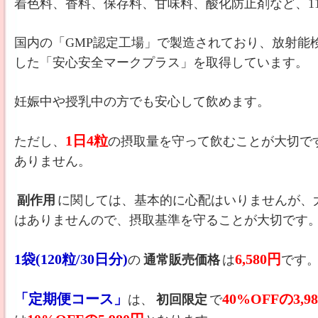
着色料、香料、保存料、甘味料、酸化防止剤など、1
国内の「GMP認定工場」で製造されており、放射能
した「安心安全マークプラス」を取得しています。
妊娠中や授乳中の方でも安心して飲めます。
1日4粒
ただし、
の摂取量を守って飲むことが大切で
ありません。
副作用
に関しては、基本的に心配はいりませんが、
はありませんので、摂取基準を守ることが大切です
1袋(120粒/30日分)
6,580円
の
通常販売価格
は
です
「定期便コース」
40%OFFの3,
は、
初回限定
で